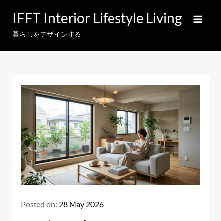
Skip
IFFT Interior Lifestyle Living
to
content
暮らしをデザインする
Posted on:
28 May 2026