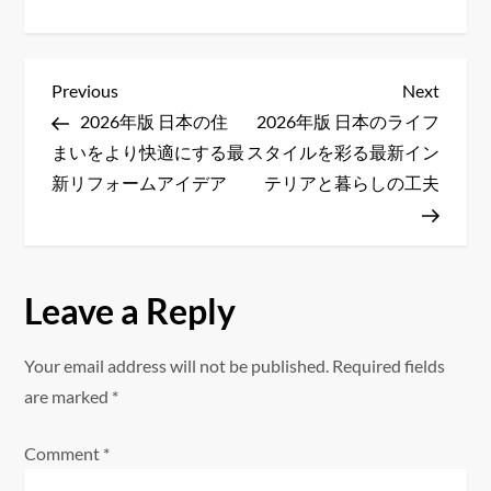
P
Previous
Next
Previous
Next
Post
Post
2026年版 日本の住
2026年版 日本のライフ
o
まいをより快適にする最
スタイルを彩る最新イン
s
新リフォームアイデア
テリアと暮らしの工夫
t
n
Leave a Reply
a
Your email address will not be published.
Required fields
v
are marked
*
i
Comment
*
g