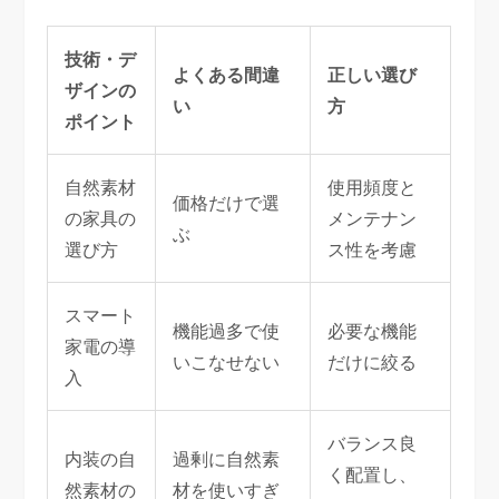
技術・デ
よくある間違
正しい選び
ザインの
い
方
ポイント
自然素材
使用頻度と
価格だけで選
の家具の
メンテナン
ぶ
選び方
ス性を考慮
スマート
機能過多で使
必要な機能
家電の導
いこなせない
だけに絞る
入
バランス良
内装の自
過剰に自然素
く配置し、
然素材の
材を使いすぎ