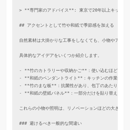
> **専門家のアドバイス**: 東京で20年以上キ
## アクセントとして竹や和紙で季節感を加える

自然素材は大掛かりな工事をしなくても、小物やアクセ
具体的なアイデアをいくつか紹介します。

- **竹のカトラリーや収納かご**：使い込むほどに
- **和紙のペンダントライト**：キッチンの作業灯
- **竹のまな板**：抗菌性があり、包丁のあたりも
- **和紙の壁紙パネル**：一部分だけを貼り替えら
これらの小物や照明は、リノベーションほどの大きな工
### 避けるべき一般的な間違い
