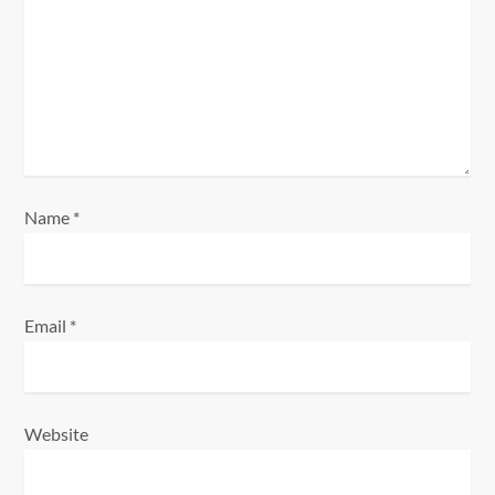
a
t
i
o
n
Name
*
Email
*
Website