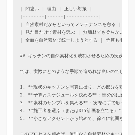
| 間違い | 理由 | 正しい対策 |

|--------|------|------------|

| 自然素材だからといってメンテナンスを怠る | 特に
| 見た目だけで素材を選ぶ | 無垢材でも柔らかい種類
| 全面を自然素材で統一しようとする | 予算も手間も
## キッチンの自然素材化を成功させるための実践ステッ
では、実際にどのような手順で進めれば良いのでしょうか
1. **現状のキッチンを写真に撮り、どの部分を変えた
2. **予算とスケジュールを決める**：部分的に変え
3. **素材のサンプルを集める**：実際に手で触っ
4. **施工者を選ぶ（またはDIY計画を立てる）**
5. **小さなアクセントから始めて、徐々に範囲を広
このプロセスを踏めば、無理なく自然素材のキッチンに