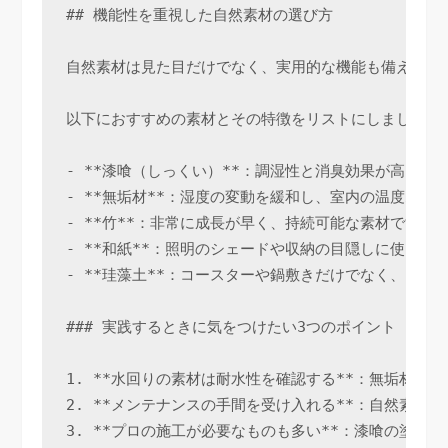
## 機能性を重視した自然素材の選び方

自然素材は見た目だけでなく、実用的な機能も備えていま
以下におすすめの素材とその特徴をリストにしました。

- **漆喰（しっくい）**：調湿性と消臭効果が高く
- **無垢材**：湿度の変動を緩和し、室内の温度ム
- **竹**：非常に成長が早く、持続可能な素材です
- **和紙**：照明のシェードや収納の目隠しに使う
- **珪藻土**：コースターや鍋敷きだけでなく、タ
### 実践するときに気をつけたい3つのポイント

1. **水回りの素材は耐水性を確認する**：無垢材
2. **メンテナンスの手間を受け入れる**：自然素
3. **プロの施工が必要なものも多い**：漆喰の塗り