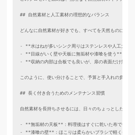
## 自然素材と人工素材の理想的なバランス

どんなに自然素材が好きでも、すべてを天然ものにする
- **水はねが多いシンク周りはステンレスや人工大理石
- **目線がいく壁や天板に無垢材や漆喰を使う**：視
- **収納の内部は合板でも良いが、扉の表面だけ無垢
このように、使い分けることで、予算と手入れの負担を
## 長く付き合うためのメンテナンス習慣

自然素材を長持ちさせるには、日々のちょっとした心が
- **無垢材の天板**：料理後はすぐに乾いた布で拭
- **漆喰の壁**：ほこりは柔らかいブラシで軽く掃