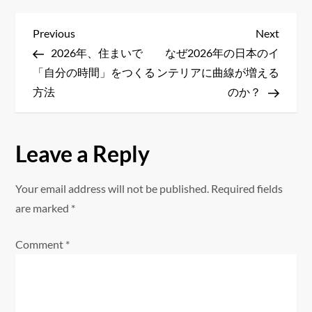
P
Previous
Next
Previous
Next
Post
Post
2026年、住まいで
なぜ2026年の日本のイ
o
「自分の時間」をつくる
ンテリアに曲線が増える
s
方法
のか？
t
Leave a Reply
n
a
Your email address will not be published.
Required fields
are marked
*
v
Comment
*
i
g