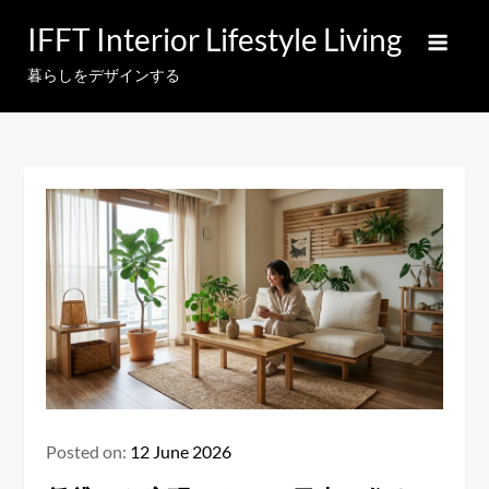
Skip
IFFT Interior Lifestyle Living
to
content
暮らしをデザインする
Posted on:
12 June 2026