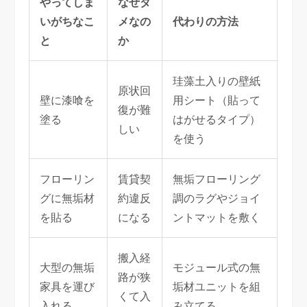
やってしま
なぜダ
いがちなこ
メなの
代わりの方法
と
か
珪藻土入りの壁紙
原状回
壁に漆喰を
用シート（貼って
復が難
塗る
はがせるタイプ）
しい
を使う
フローリン
賃貸契
無垢フローリング
グに無垢材
約違反
調のラグやジョイ
を貼る
になる
ントマットを敷く
搬入経
大型の無垢
モジュール式の無
路が狭
家具を運び
垢材ユニットを組
くて入
入れる
み立てる