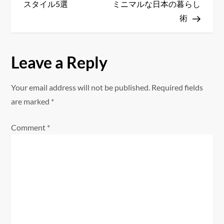
s
スタイル5選
ミニマルな日本の暮らし
術
t
n
Leave a Reply
a
Your email address will not be published.
Required fields
v
are marked
*
i
Comment
*
g
a
t
i