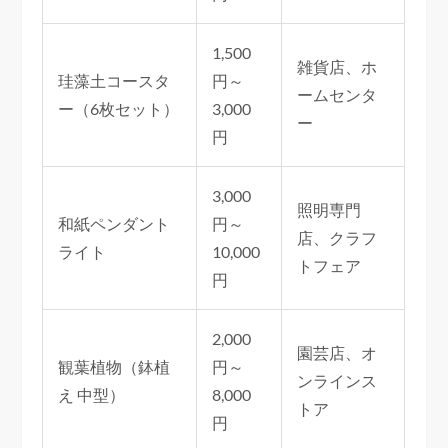
1,500
雑貨店、ホ
珪藻土コースタ
円～
ームセンタ
ー（6枚セット）
3,000
ー
円
3,000
照明専門
和紙ペンダント
円～
店、クラフ
ライト
10,000
トフェア
円
2,000
園芸店、オ
観葉植物（鉢植
円～
ンラインス
え 中型）
8,000
トア
円