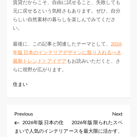
賃貸だからこそ、自由に試せること、失敗しても
元に戻せるという気軽さもあります。ぜひ、自分
らしい自然素材の暮らしを楽しんでみてくださ
い。
最後に、この記事と関連したテーマとして、
2026
年版 日本のインテリアデザインに取り入れるべき
最新トレンドとアイデア
もお読みいただくと、さ
らに視野が広がります。
住まい
P
Previous
Next
Previous
Next
Post
Post
2026年版 日本の住
2026年版 限られたスペ
o
まいで人気のインテリア
ースを最大限に活かす、