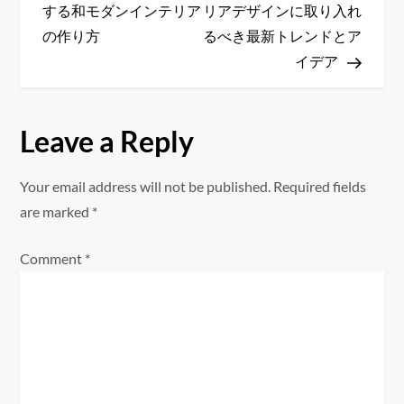
o
する和モダンインテリア
リアデザインに取り入れ
s
の作り方
るべき最新トレンドとア
イデア
t
n
Leave a Reply
a
Your email address will not be published.
Required fields
v
are marked
*
i
Comment
*
g
a
t
i