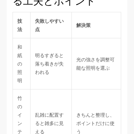
る工夫とポイント
技
失敗しやすい
解決策
法
点
和
紙
明るすぎると
光の強さを調整可
の
落ち着きが失
能な照明を選ぶ
照
われる
明
竹
の
イ
乱雑に配置す
きちんと整理し、
ン
ると雑多に見
ポイントだけに使
テ
える
う