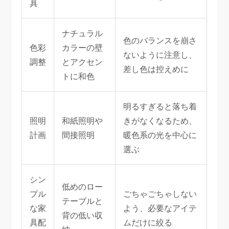
具
ナチュラル
色のバランスを崩さ
色彩
カラーの壁
ないように注意し、
調整
とアクセン
差し色は控えめに
トに和色
明るすぎると落ち着
照明
和紙照明や
きがなくなるため、
計画
間接照明
暖色系の光を中心に
選ぶ
シン
低めのロー
プル
ごちゃごちゃしない
テーブルと
な家
よう、必要なアイテ
背の低い収
具配
ムだけに絞る