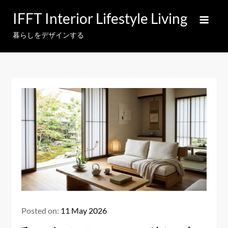
Skip
IFFT Interior Lifestyle Living
to
content
暮らしをデザインする
Posted on:
11 May 2026