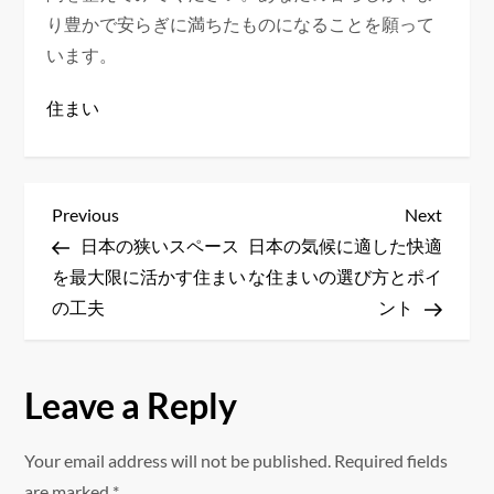
り豊かで安らぎに満ちたものになることを願って
います。
住まい
P
Previous
Next
Previous
Next
Post
Post
日本の狭いスペース
日本の気候に適した快適
o
を最大限に活かす住まい
な住まいの選び方とポイ
s
の工夫
ント
t
Leave a Reply
n
a
Your email address will not be published.
Required fields
are marked
*