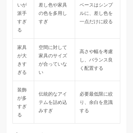
いが
差し色や家具
ベースはシンプ
派手
の色を多用し
ルに、差し色を
すぎ
すぎ
一点だけに絞る
る
家具
空間に対して
高さや幅を考慮
が大
家具のサイズ
し、バランス良
きす
が合っていな
く配置する
ぎる
い
装飾
伝統的なアイ
必要最低限に絞
が多
テムを詰め込
り、余白を意識
すぎ
みすぎ
する
る