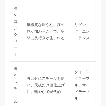
漆
×
コ
無機質な床や柱に漆の
リビン
ン
艶が加わることで、空
グ、エン
ク
間に奥行きが生まれる
トランス
リ
ー
ト
漆
ダイニン
×
脚部分にスチールを使
グテーブ
ス
い、天板だけ漆仕上げ
ル、サイ
チ
に。軽やかで現代的
ドテーブ
ー
ル
ル