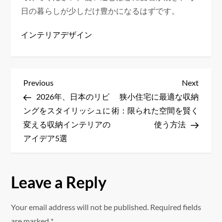
日の暮らしが少しだけ豊かになるはずです。
インテリアデザイン
P
Previous
Next
Previous
Next
Post
Post
2026年、日本のリビ
狭小住宅に最適な収納
o
ングをスタイリッシュに
術：限られた空間を賢く
s
変える収納インテリアの
使う方法
アイデア5選
t
n
Leave a Reply
a
Your email address will not be published.
Required fields
v
are marked
*