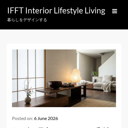
Skip
IFFT Interior Lifestyle Living
to
content
暮らしをデザインする
Posted on:
6 June 2026